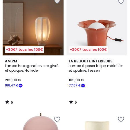
-30€* tous les 100€
-30€* tous les 100€
5
5
AM.PM
LA REDOUTE INTERIEURS
/
/
Lampe hexagonale verre givré
Lampe à poser tulipe, métal fer
5
5
et opaque, Halkide
et opaline, Tessen
269,00 €
109,99 €
188,47 €
77,07 €
5
5
/
/
5
5