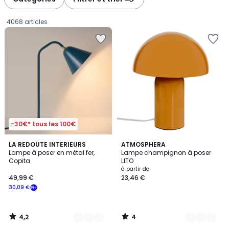
gauche
droite
4068 articles
-30€* tous les 100€
4,2
4
6
LA REDOUTE INTERIEURS
8
ATMOSPHERA
/ 5
/
Lampe à poser en métal fer,
Lampe champignon à poser
Couleurs
Couleurs
5
Copita
LITO
49,99
à partir de
49,99 €
23,46 €
€
30,09 €
souscrivez
à
notre
4,2
4
programme
/
/
5
5