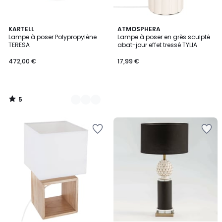
5
9
KARTELL
ATMOSPHERA
/
Lampe à poser Polypropylène
Lampe à poser en grès sculpté
Couleurs
5
TERESA
abat-jour effet tressé TYLIA
472,00 €
17,99 €
5
/
5