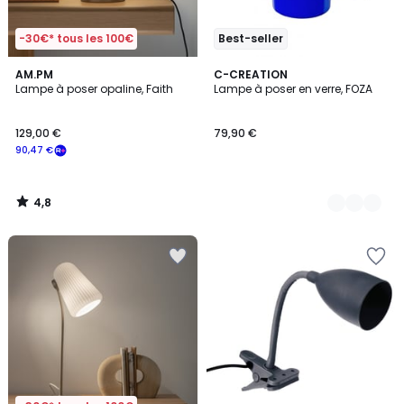
-30€* tous les 100€
Best-seller
4,8
AM.PM
8
C-CREATION
/ 5
Lampe à poser opaline, Faith
Lampe à poser en verre, FOZA
Couleurs
129,00 €
79,90 €
90,47 €
4,8
/
5