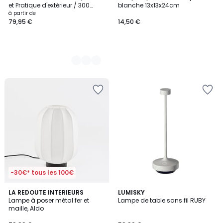
Couleurs
et Pratique d'extérieur / 300
blanche 13x13x24cm
Lumen - en plastique, KETTLE
à partir de
79,95 €
14,50 €
-30€* tous les 100€
3
LA REDOUTE INTERIEURS
LUMISKY
/
Lampe à poser métal fer et
Lampe de table sans fil RUBY
5
maille, Aldo