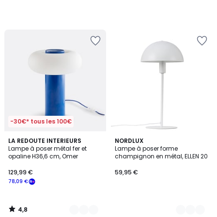
-30€* tous les 100€
4,8
2
LA REDOUTE INTERIEURS
4
NORDLUX
/ 5
Lampe à poser métal fer et
Lampe à poser forme
Couleurs
Couleurs
opaline H36,6 cm, Omer
champignon en métal, ELLEN 20
129,99 €
59,95 €
78,09 €
4,8
/