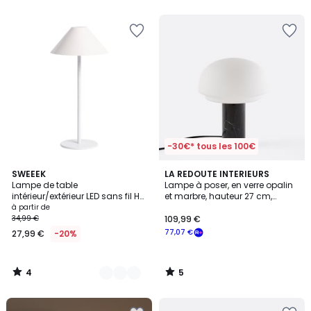
5
-30€* tous les 100€
4
5
4
SWEEEK
LA REDOUTE INTERIEURS
/
/
Lampe de table
Lampe à poser, en verre opalin
Couleurs
5
5
intérieur/extérieur LED sans fil H
et marbre, hauteur 27 cm,
32cm ADAM
AGATHILDA
à partir de
34,99 €
109,99 €
77,07 €
27,99 €
-20%
4
5
/
/
5
5