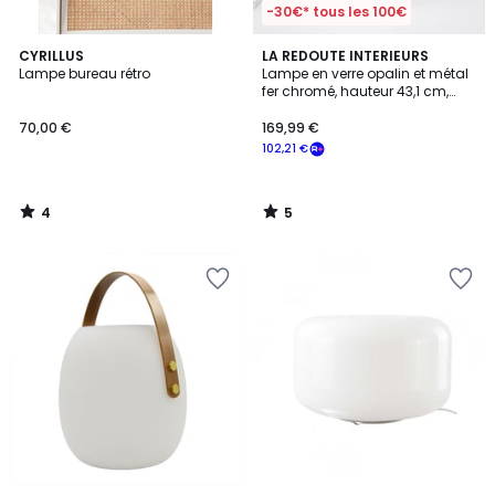
-30€* tous les 100€
4
5
CYRILLUS
LA REDOUTE INTERIEURS
/
/
Lampe bureau rétro
Lampe en verre opalin et métal
5
5
fer chromé, hauteur 43,1 cm,
AGATHILDA
70,00 €
169,99 €
102,21 €
4
5
/
/
5
5