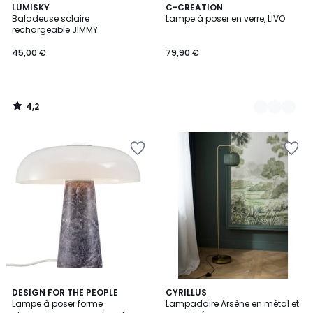
4,2
LUMISKY
4
C-CREATION
/ 5
Baladeuse solaire
Lampe à poser en verre, LIVO
Couleurs
rechargeable JIMMY
45,00 €
79,90 €
4,2
/
5
2
DESIGN FOR THE PEOPLE
2
CYRILLUS
Lampe à poser forme
Lampadaire Arsène en métal et
Couleurs
Couleurs