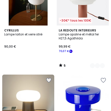
-30€* tous les 100€
5
CYRILLUS
2
LA REDOUTE INTERIEURS
/
Lampe laiton et verre strié
Lampe opaline et métal fer
Couleurs
5
H27,5 Agathilda
90,00 €
99,99 €
70,07 €
5
/
5