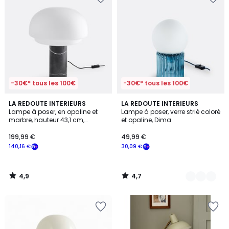
-30€* tous les 100€
-30€* tous les 100€
4,9
4,7
LA REDOUTE INTERIEURS
3
LA REDOUTE INTERIEURS
/ 5
/ 5
Lampe à poser, en opaline et
Lampe à poser, verre strié coloré
Couleurs
marbre, hauteur 43,1 cm,
et opaline, Dima
AGATHILDA
199,99 €
49,99 €
140,16 €
30,09 €
4,9
4,7
/
/
5
5