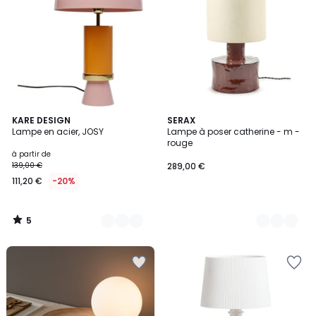
5
3
KARE DESIGN
2
SERAX
/
Lampe en acier, JOSY
Lampe à poser catherine - m -
Couleurs
Couleurs
5
rouge
à partir de
139,00 €
289,00 €
111,20 €
-20%
5
/
5