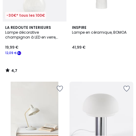
-30€* tous les 100€
4,7
LA REDOUTE INTERIEURS
INSPIRE
/ 5
Lampe décorative
Lampe en céramique, BOMOA
champignon à LED en verre,
Onoki
19,99 €
41,99 €
12,09 €
4,7
/
5