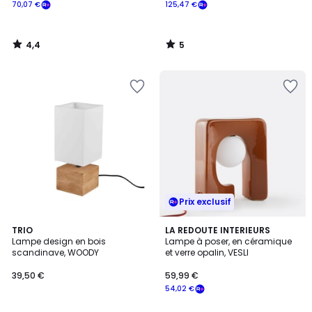
70,07 €
125,47 €
4,4
5
/
/
5
5
Prix exclusif
TRIO
LA REDOUTE INTERIEURS
Lampe design en bois
Lampe à poser, en céramique
scandinave, WOODY
et verre opalin, VESLI
39,50 €
59,99 €
54,02 €