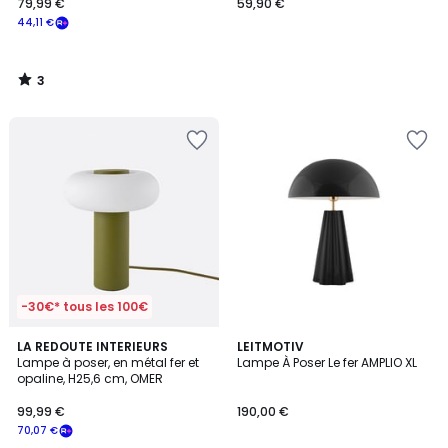
79,99 €
59,90 €
44,11 €
3
/
5
-30€* tous les 100€
5
LA REDOUTE INTERIEURS
4
LEITMOTIV
/
Lampe à poser, en métal fer et
Lampe À Poser Le fer AMPLIO XL
Couleurs
5
opaline, H25,6 cm, OMER
99,99 €
190,00 €
70,07 €