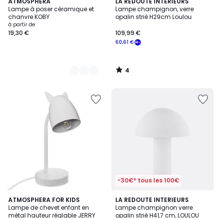
4
2
ATMOSPHERA
LA REDOUTE INTERIEURS
/
Lampe à poser céramique et
Lampe champignon, verre
Couleurs
5
chanvre KOBY
opalin strié H29cm Loulou
à partir de
19,30 €
109,99 €
60,61 €
4
/
5
-30€* tous les 100€
4,8
3
ATMOSPHERA FOR KIDS
LA REDOUTE INTERIEURS
/ 5
Lampe de chevet enfant en
Lampe champignon verre
Couleurs
métal hauteur réglable JERRY
opalin strié H41,7 cm, LOULOU