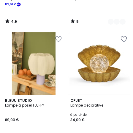
82,61 €
4,9
5
/
/
5
5
10
BLEUU STUDIO
2
OPJET
Lampe à poser FLUFFY
Lampe décorative
Couleurs
Couleurs
à partir de
89,00 €
34,00 €