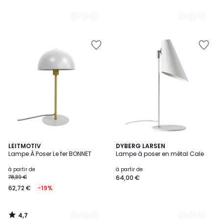
4,7
7
LEITMOTIV
3
DYBERG LARSEN
/ 5
Lampe À Poser Le fer BONNET
Lampe à poser en métal Cale
Couleurs
Couleurs
à partir de
à partir de
78,39 €
64,00 €
62,72 €
-19%
4,7
/