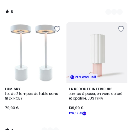
5
/
5
Prix exclusif
4
4
LUMISKY
LA REDOUTE INTERIEURS
/
Lot de 2 lampes de table sans
Lampe à poser, en verre coloré
Couleurs
5
fil 2x ROBY
et opaline, JUSTYNA
79,90 €
139,99 €
126,02 €