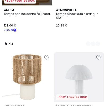
-30€* tous les 100€
4,3
AM.PM
6
ATMOSPHERA
/ 5
Lampe opaline cannelée, Fosca
Lampe pince flexible pratique
Couleurs
SILY
129,00 €
20,99 €
71,20 €
4,3
/
5
-30€* tous les 100€