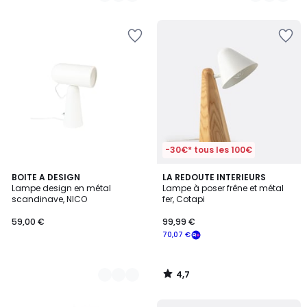
5
-30€* tous les 100€
4,7
2
BOITE A DESIGN
LA REDOUTE INTERIEURS
/ 5
Lampe design en métal
Lampe à poser frêne et métal
Couleurs
scandinave, NICO
fer, Cotapi
59,00 €
99,99 €
70,07 €
4,7
/
5