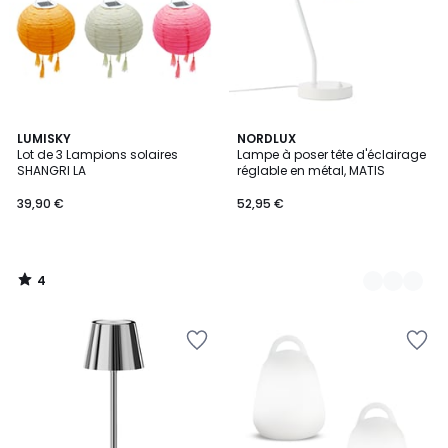
4
LUMISKY
2
NORDLUX
/
Lot de 3 Lampions solaires
Lampe à poser tête d'éclairage
Couleurs
5
SHANGRI LA
réglable en métal, MATIS
39,90 €
52,95 €
4
/
5