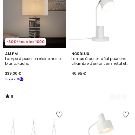
-30€* tous les 100€
5
AM.PM
3
NORDLUX
/
Lampe à poser en résine noir et
Lampe à poser idéal pour une
Couleurs
5
blanc, Kucha
chambre d'enfant en métal et
bois, DEVONE
239,00 €
46,95 €
167,47 €
5
/
5