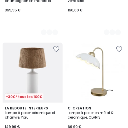
champignon en marbre et
verre strié
verre, GLOSSY
369,95 €
160,00 €
-30€* tous les 100€
4,9
5
LA REDOUTE INTERIEURS
3
C-CREATION
/ 5
/
Lampe à poser céramique et
Lampe à poser en métal &
Couleurs
5
chanvre, Yoru
céramique, CLARIS
149,99 €
69,90 €