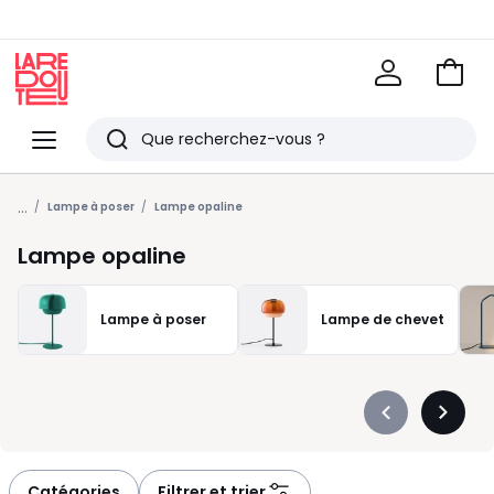
Voir
mon
La
panie
Redoute
Menu
Rechercher
Derniers
...
articles
Lampe à poser
Lampe opaline
vus
Lampe opaline
Lampe à poser
Lampe de chevet
Précédent
Suivan
-
-
défiler
défiler
à
à
Catégories
Filtrer et trier