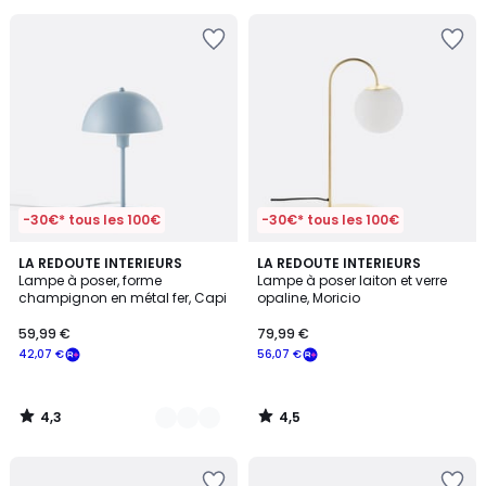
pour
payer
à
la
place
30,09
€.
-30€* tous les 100€
-30€* tous les 100€
4,3
4,5
5
LA REDOUTE INTERIEURS
LA REDOUTE INTERIEURS
/ 5
/ 5
Lampe à poser, forme
Lampe à poser laiton et verre
Couleurs
champignon en métal fer, Capi
opaline, Moricio
59,99 €
79,99 €
42,07 €
56,07 €
4,3
4,5
/
/
5
5