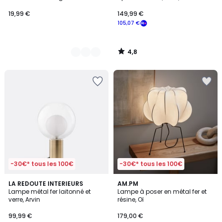
19,99 €
149,99 €
105,07 €
4,8
/
5
-30€* tous les 100€
-30€* tous les 100€
4,4
5
LA REDOUTE INTERIEURS
AM.PM
/ 5
/
Lampe métal fer laitonné et
Lampe à poser en métal fer et
5
verre, Arvin
résine, Oï
99,99 €
179,00 €