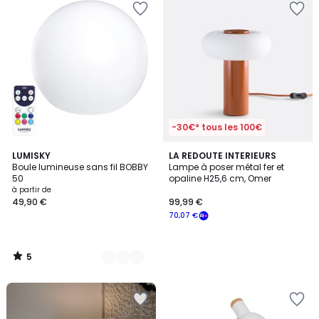
-30€* tous les 100€
5
2
LUMISKY
LA REDOUTE INTERIEURS
/
Boule lumineuse sans fil BOBBY
Lampe à poser métal fer et
Couleurs
5
50
opaline H25,6 cm, Omer
à partir de
49,90 €
99,99 €
70,07 €
5
/
5