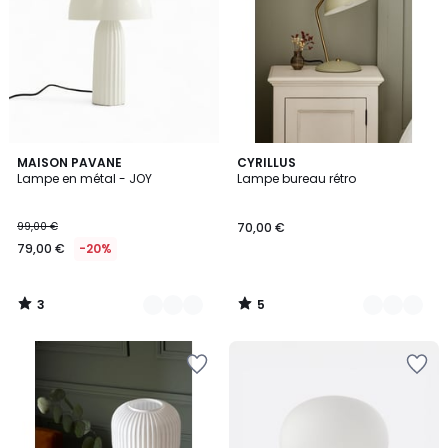
3
5
4
MAISON PAVANE
4
CYRILLUS
/
/
Lampe en métal - JOY
Lampe bureau rétro
Couleurs
Couleurs
5
5
99,00 €
70,00 €
79,00 €
-20%
3
5
/
/
5
5