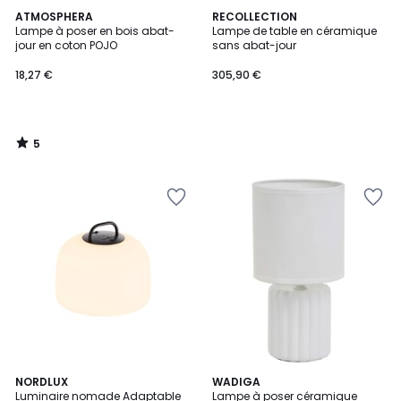
5
ATMOSPHERA
RECOLLECTION
/
Lampe à poser en bois abat-
Lampe de table en céramique
5
jour en coton POJO
sans abat-jour
18,27 €
305,90 €
5
/
5
3
NORDLUX
WADIGA
Luminaire nomade Adaptable
Lampe à poser céramique