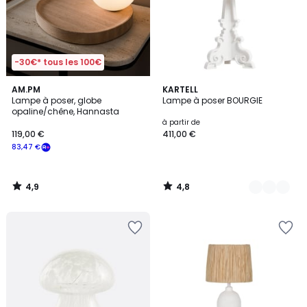
-30€* tous les 100€
4,9
4,8
AM.PM
8
KARTELL
/ 5
/ 5
Lampe à poser, globe
Lampe à poser BOURGIE
Couleurs
opaline/chêne, Hannasta
à partir de
119,00 €
411,00 €
83,47 €
4,9
4,8
/
/
5
5