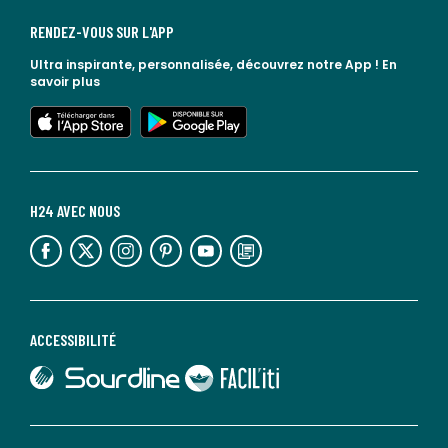
RENDEZ-VOUS SUR L'APP
Ultra inspirante, personnalisée, découvrez notre App !
En
savoir plus
lien vers l'app store
lien vers google play
H24 AVEC NOUS
lien vers l'espace réseaux sociaux
lien vers l'espace réseaux sociaux
lien vers l'espace réseaux sociaux
lien vers l'espace réseaux sociaux
lien vers l'espace réseaux sociaux
lien vers le blog la redoute
ACCESSIBILITÉ
lien vers Sourdline
lien vers Faciliti