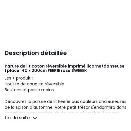
Description détaillée
Parure de lit coton réversible imprimé licorne/danseuse
1 place 140 x 200cm FEERIE rose
SWEEEK
Les + produit :
Housse de couette réversible
Boutons et passe mains
Découvrez la parure de lit Féerie aux couleurs chaleureuses
de la saison d'automne. Votre petit trésor s'endormira dans
un univers cosy et plein de douceur. Réversible, il pourra
Lire la suite
changer de style selon ses envies. Conçue en coton, cette
parure offre confort et bien-être tout au long de la nuit.
Les boutons et les passe-mains facilitent l’installation de la