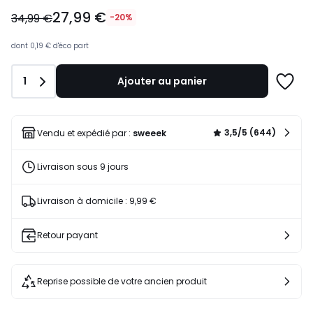
27,99
27,99 €
€
34,99 €
-20%
au
lieu
dont
0,19 €
d'éco part
de
34,99
Quantité
1
Ajouter au panier
€
Ajoute
20%
à
de
une
réduction
liste
3,5/5 (644)
Vendu et expédié par :
sweeek
appliquée.
Livraison sous 9 jours
Livraison à domicile : 9,99 €
Retour payant
Reprise possible de votre ancien produit