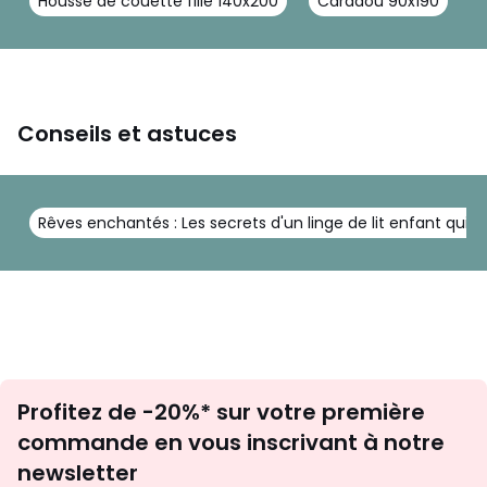
Housse de couette fille 140x200
Caradou 90x190
H
Conseils et astuces
Rêves enchantés : Les secrets d'un linge de lit enfant qui év
Inscription
Profitez de -20%* sur votre première
newsletter
commande en vous inscrivant à notre
newsletter