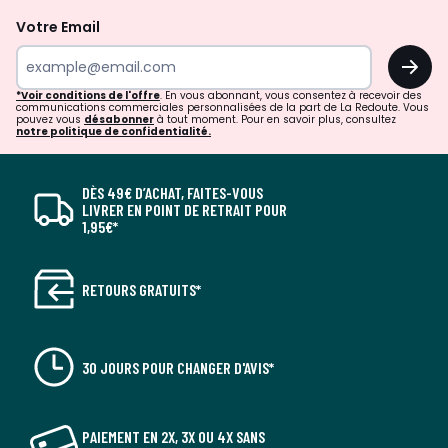
Votre Email
OK
*Voir conditions de l'offre
. En vous abonnant, vous consentez à recevoir des
communications commerciales personnalisées de la part de La Redoute. Vous
pouvez vous
désabonner
à tout moment. Pour en savoir plus, consultez
notre politique de confidentialité.
DÈS 49€ D’ACHAT, FAITES-VOUS
LIVRER EN POINT DE RETRAIT POUR
1,95€*
RETOURS GRATUITS*
30 JOURS POUR CHANGER D'AVIS*
PAIEMENT EN 2X, 3X OU 4X SANS