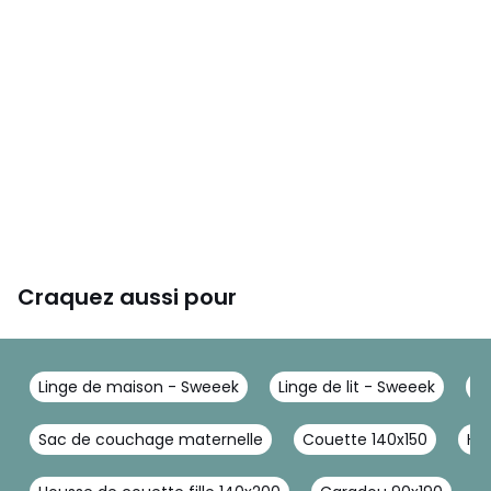
Craquez aussi pour
Linge de maison - Sweeek
Linge de lit - Sweeek
Li
Sac de couchage maternelle
Couette 140x150
Ho