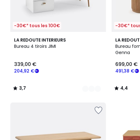
-30€* tous les 100€
-30€* tous
3
3,7
2
4,4
LA REDOUTE INTERIEURS
LA REDOUT
Couleurs
/ 5
Couleurs
/ 5
Bureau 4 tiroirs JIMI
Bureau form
Genna
339,00 €
699,00 €
204,92 €
491,38 €
3,7
4,4
/
/
5
5