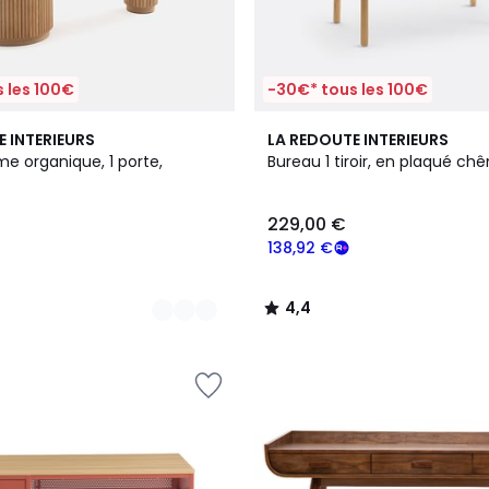
 les 100€
-30€* tous les 100€
3
4,4
E INTERIEURS
LA REDOUTE INTERIEURS
Couleurs
/ 5
e organique, 1 porte,
Bureau 1 tiroir, en plaqué ch
229,00 €
138,92 €
4,4
/
5