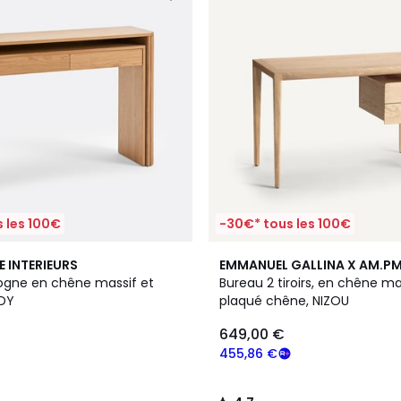
 les 100€
-30€* tous les 100€
4,7
E INTERIEURS
EMMANUEL GALLINA X AM.P
/ 5
ogne en chêne massif et
Bureau 2 tiroirs, en chêne ma
NDY
plaqué chêne, NIZOU
649,00 €
455,86 €