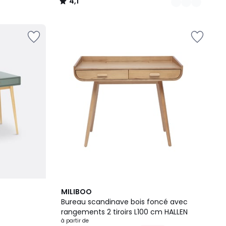
4,1
/
5
3
MILIBOO
Couleurs
Bureau scandinave bois foncé avec
rangements 2 tiroirs L100 cm HALLEN
à partir de