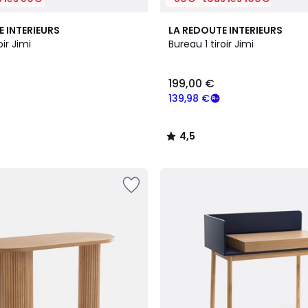
2
4,5
E INTERIEURS
LA REDOUTE INTERIEURS
Couleurs
/ 5
oir Jimi
Bureau 1 tiroir Jimi
199,00 €
139,98 €
4,5
/
5