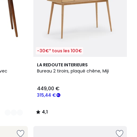
-30€* tous les 100€
4,1
LA REDOUTE INTERIEURS
/ 5
avec
Bureau 2 tiroirs, plaqué chêne, Miji
449,00 €
315,44 €
4,1
/
5