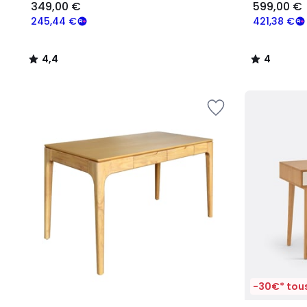
349,00 €
599,00 €
245,44 €
421,38 €
4,4
4
/
/
5
5
-30€* tous