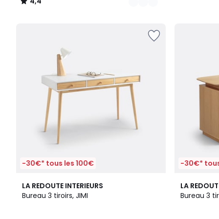
4,4
/
5
-30€* tous les 100€
-30€* tous
4,4
4
LA REDOUTE INTERIEURS
LA REDOUT
/ 5
/
Bureau 3 tiroirs, JIMI
Bureau 3 ti
5