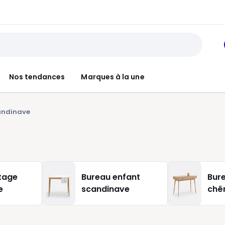
Nos tendances
Marques à la une
andinave
tage
Bureau enfant
Bur
e
scandinave
chê