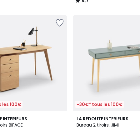
4,7
/
5
 les 100€
-30€* tous les 100€
2
4,5
E INTERIEURS
LA REDOUTE INTERIEURS
Couleurs
/ 5
roirs BIFACE
Bureau 2 tiroirs, JIMI