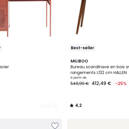
r
Best-seller
2
4,2
MILIBOO
Couleurs
/ 5
acier
Bureau scandinave en bois 
rangements L132 cm HALLEN
à partir de
412,49 €
549,99 €
-25%
4,2
/
5