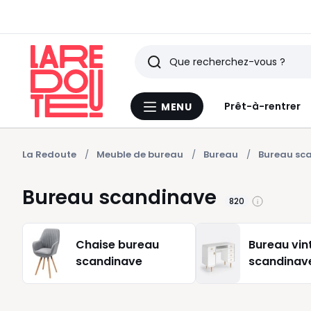
Rechercher
Derniers
Prêt-à-rentrer
MENU
Menu
articles
La
Redoute
vus
La Redoute
Meuble de bureau
Bureau
Bureau sc
Bureau scandinave
820
Chaise bureau
Bureau vin
scandinave
scandinav