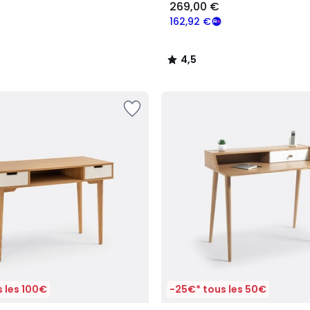
269,00 €
162,92 €
4,5
/
5
 les 100€
-25€* tous les 50€