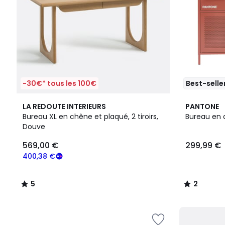
-30€* tous les 100€
Best-selle
5
5
2
LA REDOUTE INTERIEURS
PANTONE
/
Couleurs
/
Bureau XL en chêne et plaqué, 2 tiroirs,
Bureau en 
5
5
Douve
569,00 €
299,99 €
400,38 €
5
2
/
/
5
5