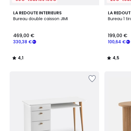
4,1
4,5
LA REDOUTE INTERIEURS
LA REDOUT
/ 5
/ 5
Bureau double caisson JIMI
Bureau 1 tir
469,00
469,00 €
199,00 €
€
souscrivez
330,38 €
100,64 €
à
notre
4,1
4,5
programme
/
/
pour
5
5
payer
à
la
place
330,38
€.