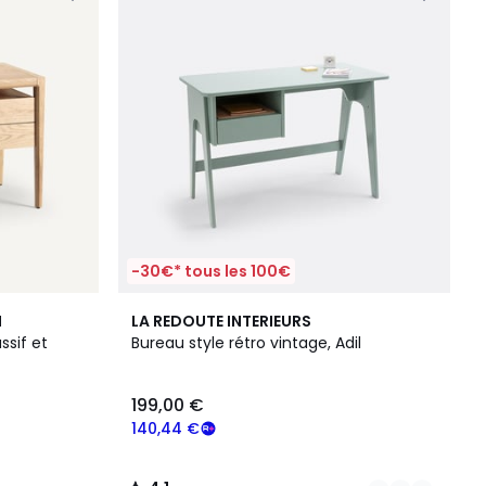
-30€* tous les 100€
4
4,1
M
LA REDOUTE INTERIEURS
Couleurs
/ 5
ssif et
Bureau style rétro vintage, Adil
199,00 €
140,44 €