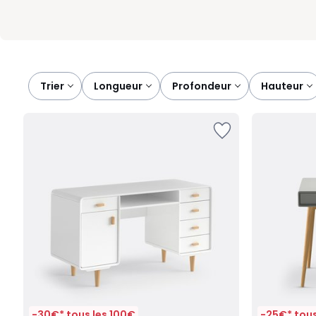
Trier
longueur
profondeur
hauteur
-30€* tous les 100€
-25€* tous