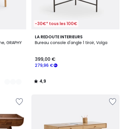
-30€* tous les 100€
4,9
LA REDOUTE INTERIEURS
/ 5
êne, GRAPHY
Bureau console d'angle 1 tiroir, Volga
399,00 €
279,96 €
4,9
/
5