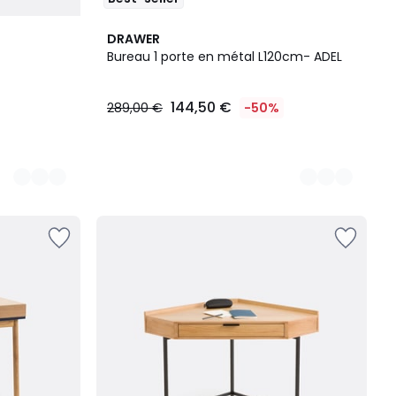
5
DRAWER
Couleurs
Bureau 1 porte en métal L120cm- ADEL
144,50 €
289,00 €
-50%