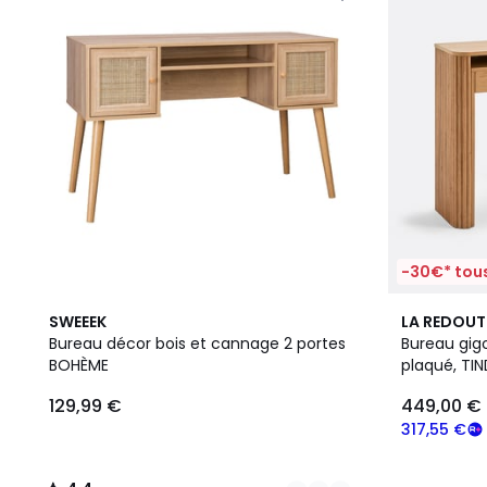
-30€* tous
2
4,4
SWEEEK
LA REDOUT
Couleurs
/ 5
Bureau décor bois et cannage 2 portes
Bureau gig
BOHÈME
plaqué, TI
129,99 €
449,00 €
317,55 €