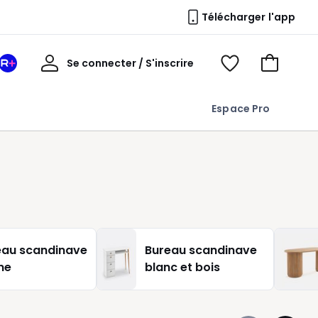
Télécharger l'app
Mon
Se connecter / S'inscrire
Mon
Voir
Voir
compte
espace
mes
mon
La
favoris
panier
Espace Pro
Redoute
+
eau scandinave
Bureau scandinave
ne
blanc et bois