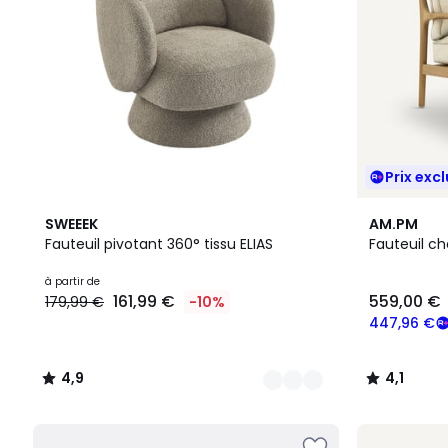
Prix excl
4
4,9
2
4,1
SWEEEK
AM.PM
Couleurs
/ 5
Couleurs
/ 5
Fauteuil pivotant 360° tissu ELIAS
Fauteuil ch
à partir de
161,99 €
559,00 €
179,99 €
-10%
447,96 €
4,9
4,1
/
/
5
5