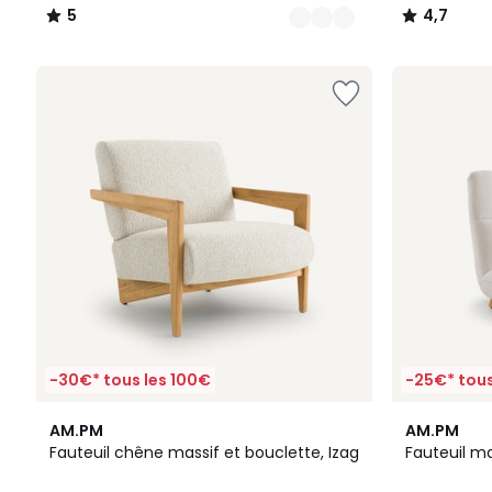
5
4,7
/
/
5
5
-30€* tous les 100€
-25€* tous
4
5
AM.PM
AM.PM
/
/
Fauteuil chêne massif et bouclette, Izag
Fauteuil ma
5
5