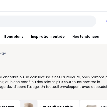
Bons plans
Inspiration rentrée
Nos tendances
eige
, la chambre ou un coin lecture. Chez La Redoute, nous l’aimons 
 noir, du blanc cassé ou des teintes plus soutenues comme le
ir, regardez d’abord l’usage. Un fauteuil enveloppant avec accoudoi
s compact est pratique dans les petits espaces. Le revêtemen
 velours pour un rendu plus feutré, bouclette pour un style act
te une ligne plus contemporaine. Le beige a aussi l’avantage de
pouvez le réveiller avec un coussin imprimé, un plaid coloré ou