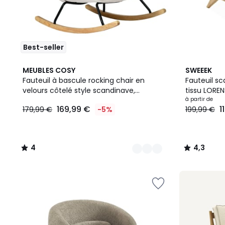
Best-seller
2
4
3
4,3
MEUBLES COSY
SWEEEK
Couleurs
/
Couleurs
/ 5
Fauteuil à bascule rocking chair en
Fauteuil sc
5
velours côtelé style scandinave,
tissu LOREN
169,99
LITHOPS
à partir de
169,99 €
1
179,99 €
-5%
199,99 €
€
au
lieu
de
4
4,3
179,99
/
/
€
5
5
5%
de
réduction
appliquée.