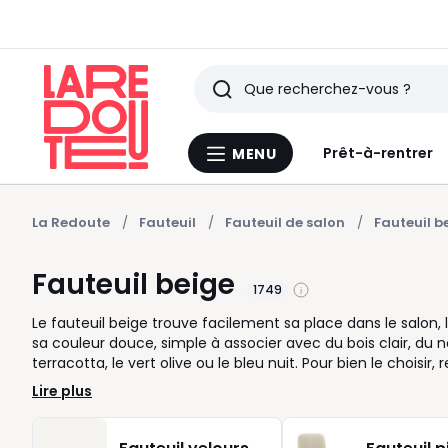
Rechercher
Derniers
Prêt-à-rentrer
MENU
Menu
articles
La
Redoute
vus
La Redoute
Fauteuil
Fauteuil de salon
Fauteuil b
Fauteuil beige
1749
Le fauteuil beige trouve facilement sa place dans le salon
sa couleur douce, simple à associer avec du bois clair, du
terracotta, le vert olive ou le bleu nuit. Pour bien le chois
convient aux moments de détente, tandis qu’un modèle plu
Lire plus
compte aussi: tissu texturé pour une ambiance chaleureuse,
Côté piètement, le bois réchauffe la pièce, le métal appor
traverser les envies déco sans compliquer l’ensemble. Vous 