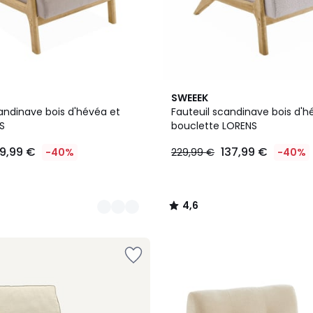
4,6
SWEEEK
/ 5
andinave bois d'hévéa et
Fauteuil scandinave bois d'h
S
bouclette LORENS
19,99 €
137,99 €
-40%
229,99 €
-40%
4,6
/
5