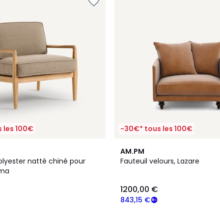
 les 100€
-30€* tous les 100€
16
4,5
AM.PM
Couleurs
/ 5
olyester natté chiné pour
Fauteuil velours, Lazare
lma
1200,00 €
843,15 €