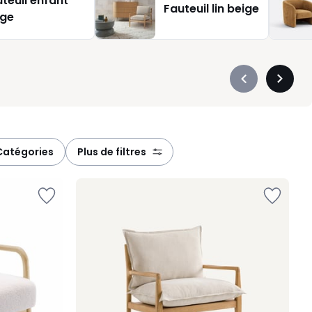
teuil enfant
Fauteuil lin beige
up de
ige
Précédent
Suivan
-
-
défiler
défiler
à
à
gauche
droite
catégories
plus de filtres