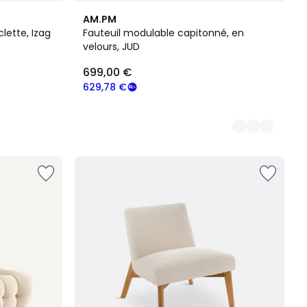
4
AM.PM
Couleurs
lette, Izag
Fauteuil modulable capitonné, en
velours, JUD
699,00 €
629,78 €