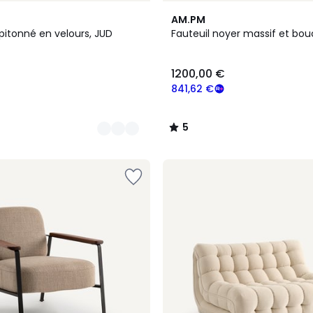
5
AM.PM
/
pitonné en velours, JUD
Fauteuil noyer massif et bouc
5
1200,00 €
841,62 €
5
/
5