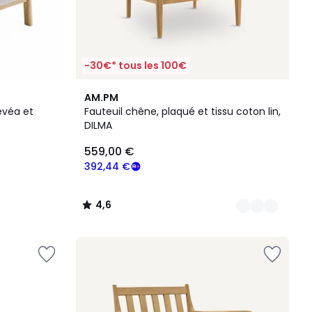
-30€* tous les 100€
3
4,6
AM.PM
Couleurs
/ 5
évéa et
Fauteuil chêne, plaqué et tissu coton lin,
DILMA
559,00 €
392,44 €
4,6
/
5