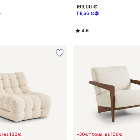
169,00 €
118,66 €
4,6
/
5
 les 100€
-30€* tous les 100€