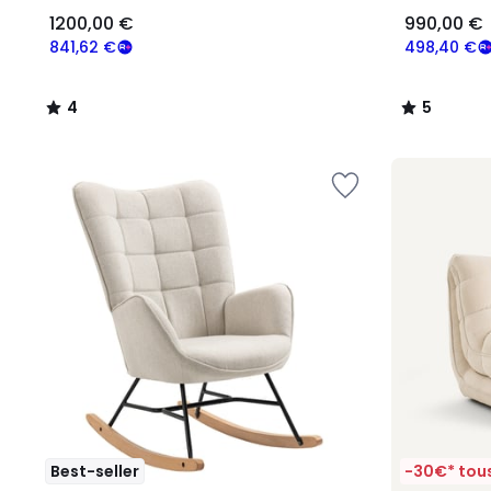
1200,00 €
990,00 €
841,62 €
498,40 €
4
5
/
/
5
5
Best-seller
-30€* tous