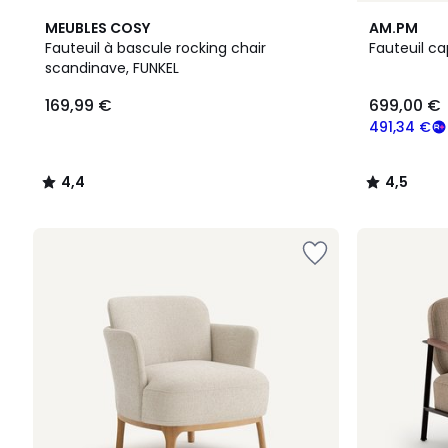
4,4
2
4,5
MEUBLES COSY
AM.PM
/ 5
Couleurs
/ 5
Fauteuil à bascule rocking chair
Fauteuil ca
scandinave, FUNKEL
169,99 €
699,00 €
491,34 €
4,4
4,5
/
/
5
5