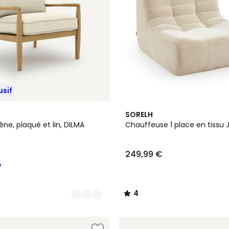
usif
6
4
SORELH
Couleurs
/
êne, plaqué et lin, DILMA
Chauffeuse 1 place en tissu 
5
249,99 €
4
/
5