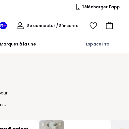
Télécharger l'app
Mon
Se connecter / S'inscrire
Mon
Voir
Voir
compte
espace
mes
mon
La
favoris
panier
Marques à la une
Espace Pro
Redoute
+
pour
rs
t
uel.
 un