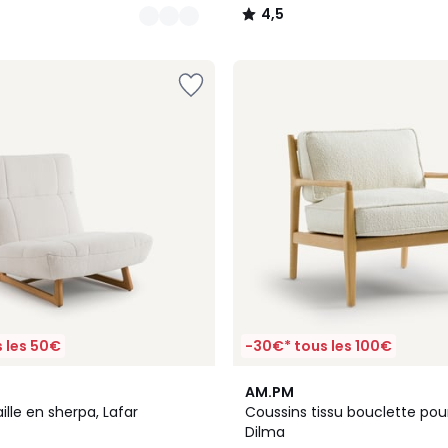
4,5
/
5
 les 50€
-30€* tous les 100€
4,6
AM.PM
/ 5
ille en sherpa, Lafar
Coussins tissu bouclette pour
Dilma