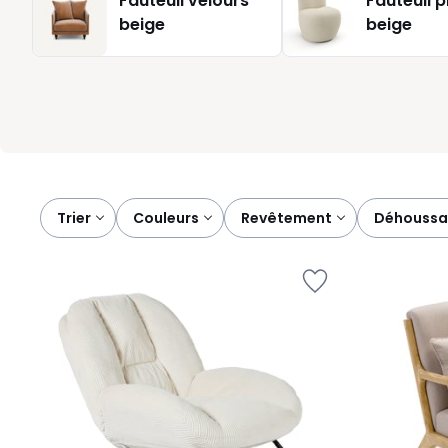
Fauteuil velours
Fauteuil 
tapis graphique. Si vous cherchez une assise facile à vivre
beige
beige
cases.
Trier
couleurs
revêtement
déhoussa