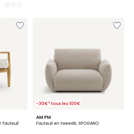
-30€* tous les 100€
3
AM.PM
Couleurs
 fauteuil
Fauteuil en tweedé, SPOGANO