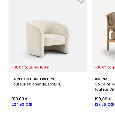
-30€* tous les 100€
-30€* tous
2
5
3
4,7
LA REDOUTE INTERIEURS
AM.PM
Couleurs
/
Couleurs
/ 5
Fauteuil en chenillé, LANDINE
Coussins p
5
fauteuil Di
319,00 €
199,00 €
224,92 €
139,66 €