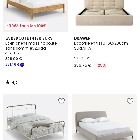
-30€* tous les 100€
4,7
LA REDOUTE INTERIEURS
DRAWER
/ 5
Lit en chêne massif abouté
Lit coffre en tissu 160x200cm-
sans sommier, Zulda
SERENITA
à partir de
329,00 €
529,00 €
231,46 €
396,75 €
-25%
4,7
/
5