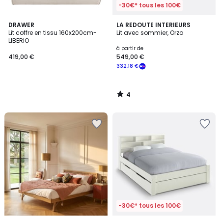
-30€* tous les 100€
4
DRAWER
LA REDOUTE INTERIEURS
/
Lit coffre en tissu 160x200cm-
Lit avec sommier, Orzo
5
LIBERIO
à partir de
419,00 €
549,00 €
332,18 €
4
/
5
-30€* tous les 100€