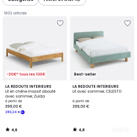
gauche
droite
1602 articles
-30€* tous les 100€
Best-seller
4,6
4,8
LA REDOUTE INTERIEURS
3
LA REDOUTE INTERIEURS
/ 5
/ 5
Lit en chêne massif abouté
Lit avec sommier, CELESTO
Couleurs
avec sommier, Zulda
Prix
à partir de
à partir de
399,00 €
299,00 €
à
280,24 €
partir
de
399,00
4,6
4,8
€
/
/
5
5