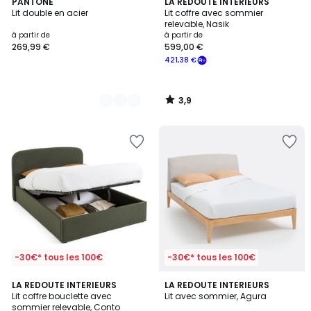
3,9
3
PANTONE
LA REDOUTE INTERIEURS
/ 5
Lit double en acier
Lit coffre avec sommier
Couleurs
relevable, Nasik
à partir de
à partir de
269,99 €
599,00 €
421,38 €
3,9
/
5
-30€* tous les 100€
-30€* tous les 100€
3,9
4,2
2
LA REDOUTE INTERIEURS
2
LA REDOUTE INTERIEURS
/ 5
/ 5
Lit coffre bouclette avec
Lit avec sommier, Agura
Couleurs
Couleurs
sommier relevable, Conto