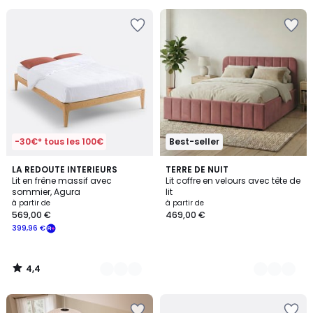
souscrivez
à
notre
programme
pour
payer
à
la
place
280,24
€.
-30€* tous les 100€
Best-seller
4,4
2
LA REDOUTE INTERIEURS
4
TERRE DE NUIT
/ 5
Lit en frêne massif avec
Lit coffre en velours avec tête de
Couleurs
Couleurs
sommier, Agura
lit
à partir de
à partir de
569,00 €
469,00 €
399,96 €
4,4
/
5