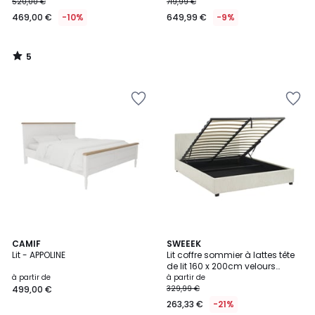
520,00 €
719,99 €
469,00 €
-10%
649,99 €
-9%
5
/
5
3
CAMIF
2
SWEEEK
/
Lit - APPOLINE
Lit coffre sommier à lattes tête
Couleurs
5
de lit 160 x 200cm velours
côtelé (grosse côte) AVALON
à partir de
à partir de
499,00 €
329,99 €
263,33 €
-21%