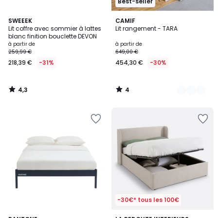
Best-seller
4,3
4
SWEEEK
3
CAMIF
/ 5
/
Lit coffre avec sommier à lattes
Lit rangement - TARA
Couleurs
5
blanc finition bouclette DEVON
à partir de
à partir de
259,99 €
649,00 €
218,39 €
-31%
454,30 €
-30%
4,3
4
/
/
5
5
-30€* tous les 100€