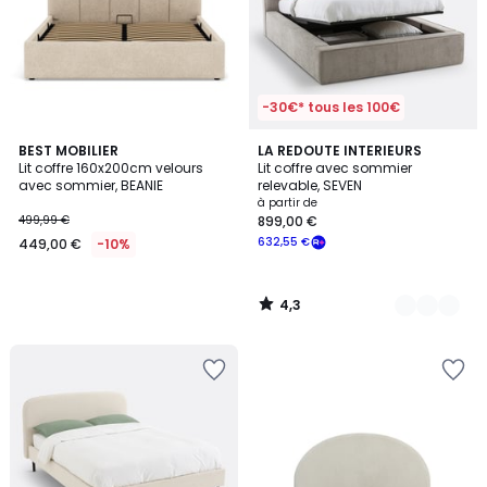
-30€* tous les 100€
4,3
BEST MOBILIER
2
LA REDOUTE INTERIEURS
/ 5
Lit coffre 160x200cm velours
Lit coffre avec sommier
Couleurs
avec sommier, BEANIE
relevable, SEVEN
à partir de
499,99 €
899,00 €
632,55 €
449,00 €
-10%
4,3
/
5