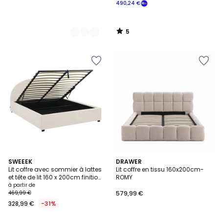
490,24 €
5
/
5
4,5
3
SWEEEK
2
DRAWER
/ 5
Lit coffre avec sommier à lattes
Lit coffre en tissu 160x200cm-
Couleurs
Couleurs
et tête de lit 160 x 200cm finition
ROMY
bouclette CAMERON
à partir de
469,99 €
579,99 €
328,99 €
-31%