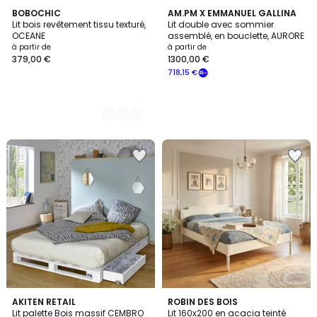
4
BOBOCHIC
AM.PM X EMMANUEL GALLINA
Lit bois revêtement tissu texturé,
Lit double avec sommier
Couleurs
OCEANE
assemblé, en bouclette, AURORE
à partir de
à partir de
379,00 €
1300,00 €
718,15 €
5
2
AKITEN RETAIL
ROBIN DES BOIS
/
Lit palette Bois massif CEMBRO
Lit 160x200 en acacia teinté