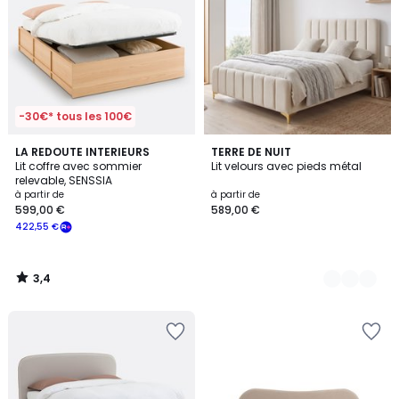
-30€* tous les 100€
3,4
LA REDOUTE INTERIEURS
2
TERRE DE NUIT
/ 5
Lit coffre avec sommier
Lit velours avec pieds métal
Couleurs
relevable, SENSSIA
à partir de
à partir de
599,00 €
589,00 €
422,55 €
3,4
/
5