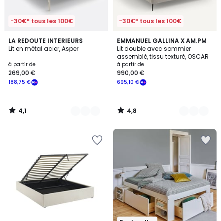
-30€* tous les 100€
-30€* tous les 100€
4,1
4,8
2
LA REDOUTE INTERIEURS
2
EMMANUEL GALLINA X AM.PM
/ 5
/ 5
Lit en métal acier, Asper
Lit double avec sommier
Couleurs
Couleurs
assemblé, tissu texturé, OSCAR
à partir de
à partir de
269,00 €
990,00 €
188,75 €
695,10 €
4,1
4,8
/
/
5
5