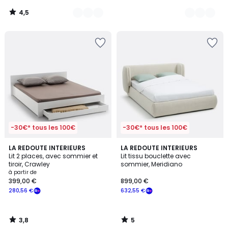
4,5
/
5
-30€* tous les 100€
-30€* tous les 100€
3,8
5
LA REDOUTE INTERIEURS
LA REDOUTE INTERIEURS
/ 5
/
Lit 2 places, avec sommier et
Lit tissu bouclette avec
5
tiroir, Crawley
sommier, Meridiano
à partir de
399,00 €
899,00 €
280,56 €
632,55 €
3,8
5
/
/