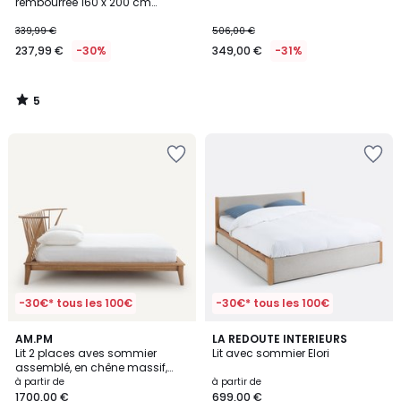
5
rembourrée 160 x 200 cm
bouclette FINN
339,99 €
506,00 €
237,99 €
-30%
349,00 €
-31%
5
/
5
-30€* tous les 100€
-30€* tous les 100€
5
4,4
AM.PM
LA REDOUTE INTERIEURS
/
/ 5
Lit 2 places aves sommier
Lit avec sommier Elori
5
assemblé, en chêne massif,
CASPIAN
à partir de
à partir de
1700,00 €
699,00 €