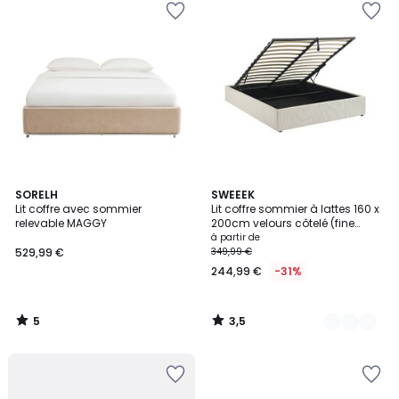
5
3,5
SORELH
2
SWEEEK
/
/ 5
Lit coffre avec sommier
Lit coffre sommier à lattes 160 x
Couleurs
5
relevable MAGGY
200cm velours côtelé (fine
côté) DEVON
à partir de
529,99 €
349,99 €
244,99 €
-31%
5
3,5
/
/
5
5