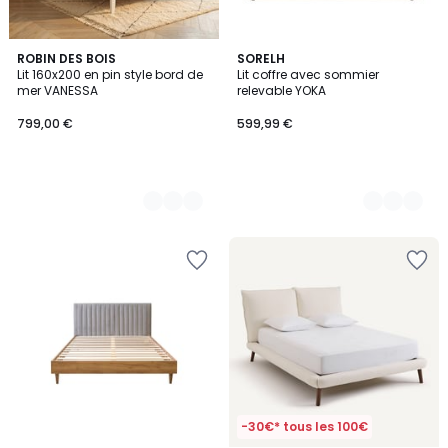
2
ROBIN DES BOIS
2
SORELH
Lit 160x200 en pin style bord de
Lit coffre avec sommier
Couleurs
Couleurs
mer VANESSA
relevable YOKA
799,00 €
599,99 €
-30€* tous les 100€