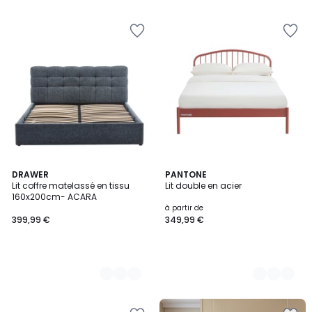
5
5
2
DRAWER
2
PANTONE
Lit coffre matelassé en tissu
Lit double en acier
Couleurs
Couleurs
160x200cm- ACARA
à partir de
399,99 €
349,99 €