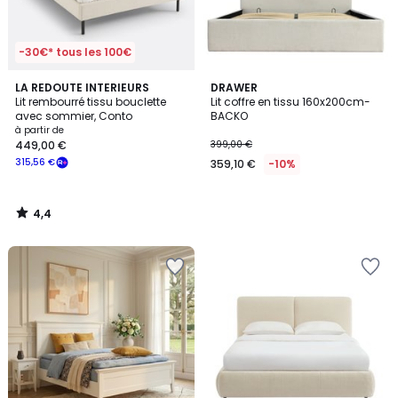
-30€* tous les 100€
4,4
LA REDOUTE INTERIEURS
DRAWER
/ 5
Lit rembourré tissu bouclette
Lit coffre en tissu 160x200cm-
avec sommier, Conto
BACKO
à partir de
449,00 €
399,00 €
315,56 €
359,10 €
-10%
4,4
/
5