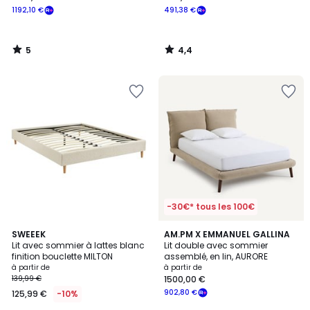
1192,10 €
491,38 €
5
4,4
/
/
5
5
-30€* tous les 100€
1
SWEEEK
2
AM.PM X EMMANUEL GALLINA
/
Lit avec sommier à lattes blanc
Lit double avec sommier
Couleurs
5
finition bouclette MILTON
assemblé, en lin, AURORE
à partir de
à partir de
139,99 €
1500,00 €
902,80 €
125,99 €
-10%