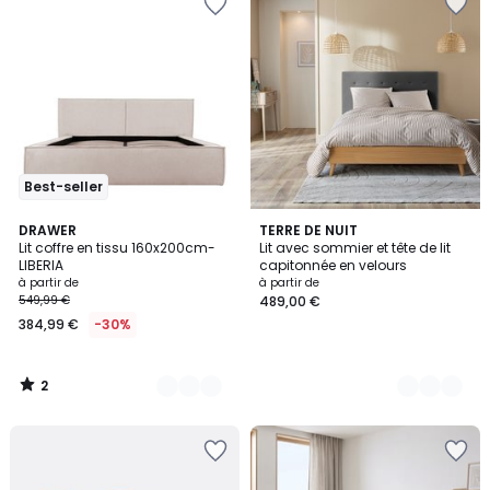
Best-seller
2
2
DRAWER
3
TERRE DE NUIT
/
Lit coffre en tissu 160x200cm-
Lit avec sommier et tête de lit
Couleurs
Couleurs
5
LIBERIA
capitonnée en velours
à partir de
à partir de
549,99 €
489,00 €
384,99 €
-30%
2
/
5