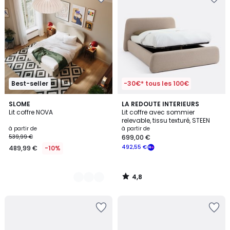
Best-seller
-30€* tous les 100€
4,8
3
SLOME
LA REDOUTE INTERIEURS
/ 5
Lit coffre NOVA
Lit coffre avec sommier
Couleurs
relevable, tissu texturé, STEEN
à partir de
à partir de
539,99 €
699,00 €
492,55 €
489,99 €
-10%
4,8
/
5