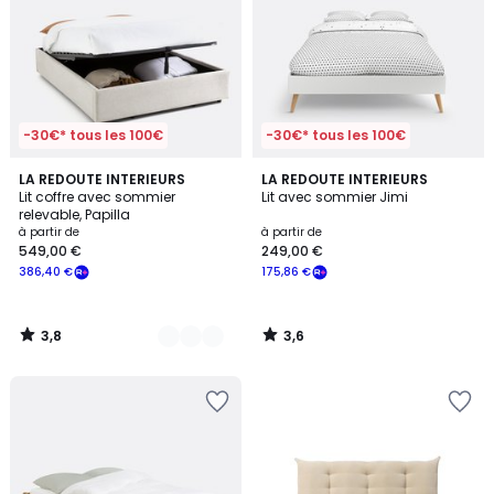
-30€* tous les 100€
-30€* tous les 100€
3,8
3,6
2
LA REDOUTE INTERIEURS
LA REDOUTE INTERIEURS
/ 5
/ 5
Lit coffre avec sommier
Lit avec sommier Jimi
Couleurs
relevable, Papilla
à partir de
à partir de
549,00 €
249,00 €
386,40 €
175,86 €
3,8
3,6
/
/
5
5