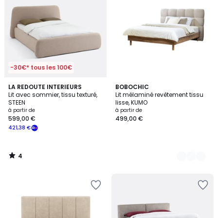
-30€* tous les 100€
4
LA REDOUTE INTERIEURS
4
BOBOCHIC
/
Lit avec sommier, tissu texturé,
Lit mélaminé revêtement tissu
Couleurs
5
STEEN
lisse, KUMO
à partir de
à partir de
599,00 €
499,00 €
421,38 €
4
/
5