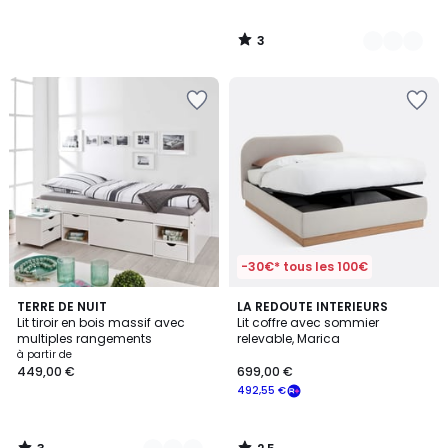
3
/
5
-30€* tous les 100€
3
2,5
2
TERRE DE NUIT
LA REDOUTE INTERIEURS
/
/ 5
Lit tiroir en bois massif avec
Lit coffre avec sommier
Couleurs
5
multiples rangements
relevable, Marica
à partir de
449,00 €
699,00 €
492,55 €