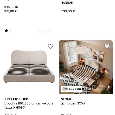
Couleurs
5
HANNAH
à partir de
319,00 €
799,00 €
5
/
5
Nouveau
5
BEST MOBILIER
SLOME
/
Lit coffre 160x200 cm en velours
Lit 4 tiroirs NOVA
5
texturé, HUGO