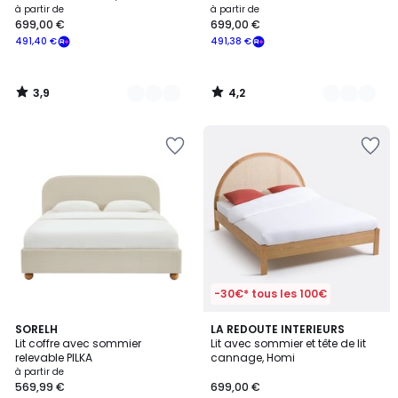
à partir de
à partir de
699,00 €
699,00 €
491,40 €
491,38 €
3,9
4,2
/
/
5
5
-30€* tous les 100€
5
4
SORELH
LA REDOUTE INTERIEURS
/
Lit coffre avec sommier
Lit avec sommier et tête de lit
Couleurs
5
relevable PILKA
cannage, Homi
à partir de
569,99 €
699,00 €