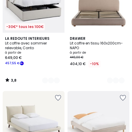
-30€* tous les 100€
3,8
2
LA REDOUTE INTERIEURS
2
DRAWER
/ 5
Lit coffre avec sommier
Lit coffre en tissu 160x200cm-
Couleurs
Couleurs
relevable, Conto
NAPO
à partir de
à partir de
649,00 €
449,00 €
457,55 €
404,10 €
-10%
3,8
/
5