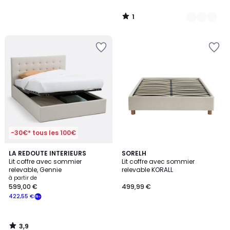
1
/
5
-30€* tous les 100€
3,9
LA REDOUTE INTERIEURS
SORELH
/ 5
Lit coffre avec sommier
Lit coffre avec sommier
relevable, Gennie
relevable KORALL
à partir de
599,00 €
499,99 €
422,55 €
3,9
/