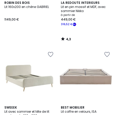
4,3
ROBIN DES BOIS
LA REDOUTE INTERIEURS
/ 5
Lit 160x200 en chêne GABRIEL
Lit en pin massif et MDF, avec
sommier Nikko
à partir de
1149,00 €
449,00 €
316,52 €
4,3
/
5
5
SWEEEK
BEST MOBILIER
/
Lit avec sommier et tête de lit
Lit coffre en velours, ISA