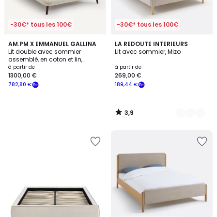
-30€* tous les 100€
-30€* tous les 100€
3,9
AM.PM X EMMANUEL GALLINA
2
LA REDOUTE INTERIEURS
/ 5
Lit double avec sommier
Lit avec sommier, Mizo
Couleurs
assemblé, en coton et lin,
AURORE
à partir de
à partir de
1300,00 €
269,00 €
782,80 €
189,44 €
3,9
/
5